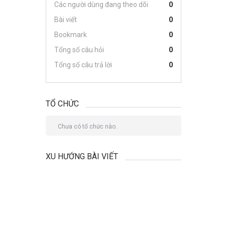
Các người dùng đang theo dõi
0
Bài viết
0
Bookmark
0
Tổng số câu hỏi
0
Tổng số câu trả lời
0
TỔ CHỨC
Chưa có tổ chức nào.
XU HƯỚNG BÀI VIẾT