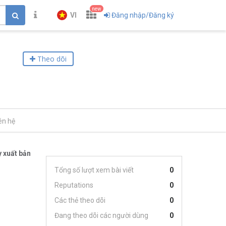
new
VI
Đăng nhập/Đăng ký
Theo dõi
ên hệ
 xuất bản
Tổng số lượt xem bài viết
0
Reputations
0
Các thẻ theo dõi
0
Đang theo dõi các người dùng
0