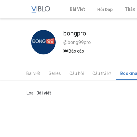
Bài Viết
Thảo 
Hỏi Đáp
bongpro
@bong99pro
Báo cáo
Bài viết
Series
Câu hỏi
Câu trả lời
Bookma
Loại:
Bài viết