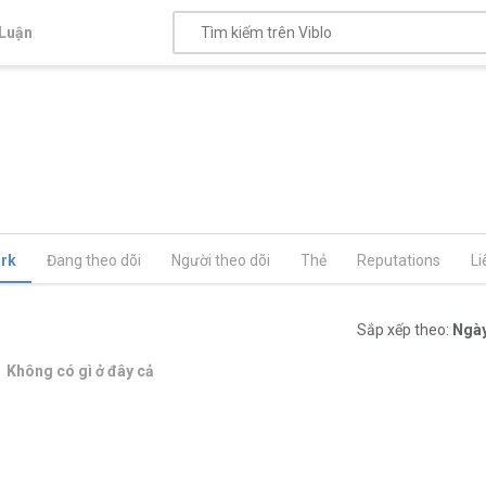
Luận
rk
Đang theo dõi
Người theo dõi
Thẻ
Reputations
Li
Sắp xếp theo:
Ngày
Không có gì ở đây cả