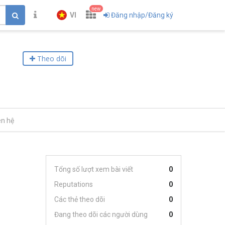
new
VI
Đăng nhập/Đăng ký
Theo dõi
ên hệ
Tổng số lượt xem bài viết
0
Reputations
0
Các thẻ theo dõi
0
Đang theo dõi các người dùng
0