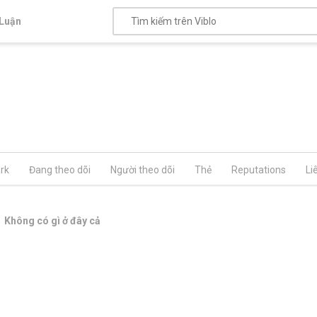
Luận
rk
Đang theo dõi
Người theo dõi
Thẻ
Reputations
Li
Không có gì ở đây cả