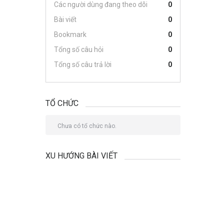
Các người dùng đang theo dõi
0
Bài viết
0
Bookmark
0
Tổng số câu hỏi
0
Tổng số câu trả lời
0
TỔ CHỨC
Chưa có tổ chức nào.
XU HƯỚNG BÀI VIẾT