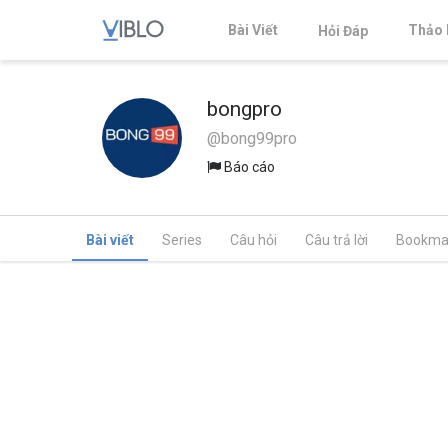
Bài Viết
Thảo 
Hỏi Đáp
bongpro
@bong99pro
Báo cáo
Bài viết
Series
Câu hỏi
Câu trả lời
Bookma