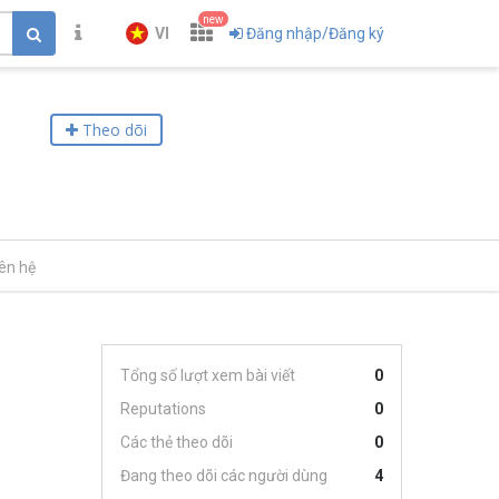
new
VI
Đăng nhập/Đăng ký
Theo dõi
iên hệ
Tổng số lượt xem bài viết
0
Reputations
0
Các thẻ theo dõi
0
Đang theo dõi các người dùng
4