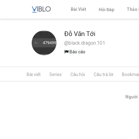
Bài Viết
Thảo 
Hỏi Đáp
Đỗ Văn Tới
@black.dragon.101
Báo cáo
Bài viết
Series
Câu hỏi
Câu trả lời
Bookma
Người 