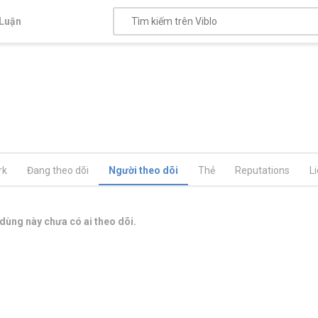
Luận
rk
Đang theo dõi
Người theo dõi
Thẻ
Reputations
L
dùng này chưa có ai theo dõi.