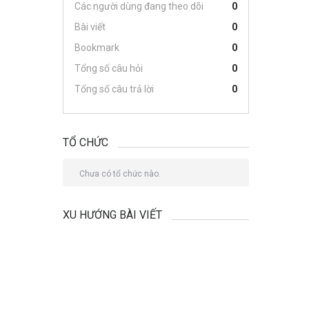
Các người dùng đang theo dõi
0
Bài viết
0
Bookmark
0
Tổng số câu hỏi
0
Tổng số câu trả lời
0
TỔ CHỨC
Chưa có tổ chức nào.
XU HƯỚNG BÀI VIẾT