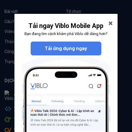
Bài viết
Tổ chức
Câu hỏi
Tags
Tải ngay Viblo Mobile App
Videos
Tác giả
Bạn đang tìm cách khám phá Viblo dễ dàng hơn?
Thảo luận
Đề xuất hệ thống
Tải ứng dụng ngay
Công cụ
Machine Learning
Trạng thái hệ thống
DỊCH VỤ
Viblo
Viblo Code
Viblo CTF
Viblo CV