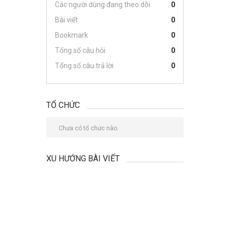
Các người dùng đang theo dõi
0
Bài viết
0
Bookmark
0
Tổng số câu hỏi
0
Tổng số câu trả lời
0
TỔ CHỨC
Chưa có tổ chức nào.
XU HƯỚNG BÀI VIẾT