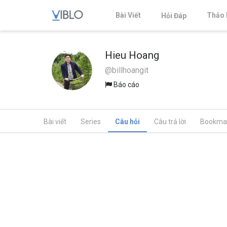
Bài Viết
Thảo 
Hỏi Đáp
Hieu Hoang
@billhoangit
Báo cáo
Bài viết
Series
Câu hỏi
Câu trả lời
Bookma