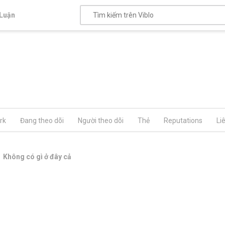
Luận
rk
Đang theo dõi
Người theo dõi
Thẻ
Reputations
Li
Không có gì ở đây cả