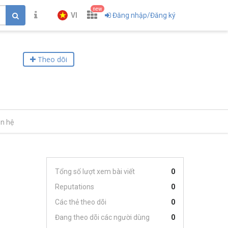
new
VI
Đăng nhập/Đăng ký
Theo dõi
ên hệ
Tổng số lượt xem bài viết
0
Reputations
0
Các thẻ theo dõi
0
Đang theo dõi các người dùng
0