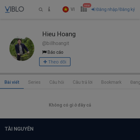
new
VI
Đăng nhập/Đăng ký
Hieu Hoang
@billhoangit
Báo cáo
Theo dõi
Bài viết
Series
Câu hỏi
Câu trả lời
Bookmark
Đang
Không có gì ở đây cả
TÀI NGUYÊN