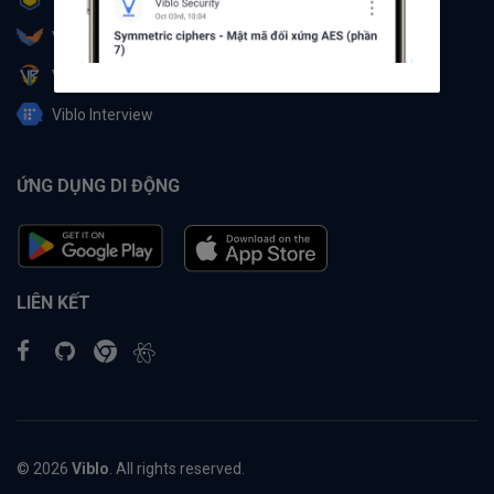
Viblo Partner
Viblo Battle
Viblo Interview
ỨNG DỤNG DI ĐỘNG
LIÊN KẾT
© 2026
Viblo
. All rights reserved.