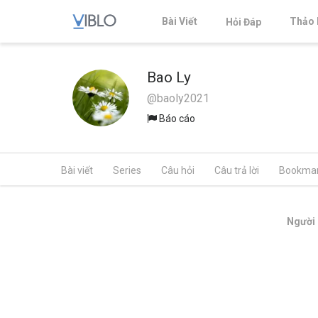
Bài Viết
Thảo 
Hỏi Đáp
Bao Ly
@baoly2021
Báo cáo
Bài viết
Series
Câu hỏi
Câu trả lời
Bookma
Người 