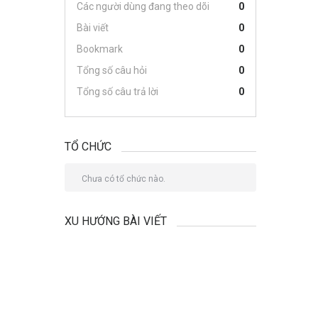
Các người dùng đang theo dõi
0
Bài viết
0
Bookmark
0
Tổng số câu hỏi
0
Tổng số câu trả lời
0
TỔ CHỨC
Chưa có tổ chức nào.
XU HƯỚNG BÀI VIẾT