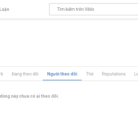
Luận
rk
Đang theo dõi
Người theo dõi
Thẻ
Reputations
L
dùng này chưa có ai theo dõi.