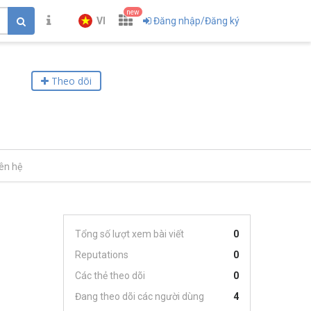
new
VI
Đăng nhập/Đăng ký
Theo dõi
iên hệ
Tổng số lượt xem bài viết
0
Reputations
0
Các thẻ theo dõi
0
Đang theo dõi các người dùng
4