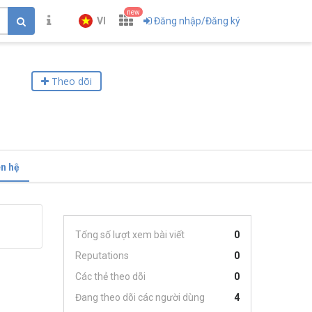
new
VI
Đăng nhập/Đăng ký
Theo dõi
ên hệ
Tổng số lượt xem bài viết
0
Reputations
0
Các thẻ theo dõi
0
Đang theo dõi các người dùng
4