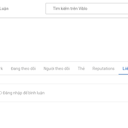
Luận
rk
Đang theo dõi
Người theo dõi
Thẻ
Reputations
Li
Đăng nhập để bình luận