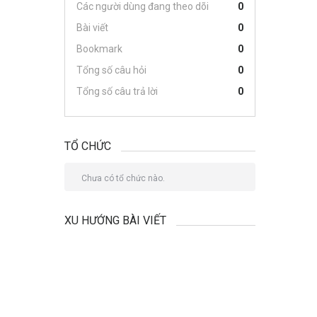
Các người dùng đang theo dõi
0
Bài viết
0
Bookmark
0
Tổng số câu hỏi
0
Tổng số câu trả lời
0
TỔ CHỨC
Chưa có tổ chức nào.
XU HƯỚNG BÀI VIẾT