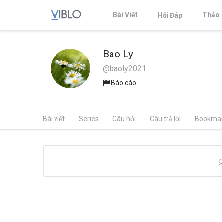
Bài Viết
Thảo 
Hỏi Đáp
Bao Ly
@baoly2021
Báo cáo
Bài viết
Series
Câu hỏi
Câu trả lời
Bookma