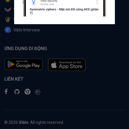
Viblo Partner
Viblo Battle
Viblo Interview
ỨNG DỤNG DI ĐỘNG
LIÊN KẾT
© 2026
Viblo
. All rights reserved.