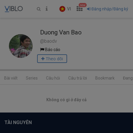
new
VI
Đăng nhập/Đăng ký
Duong Van Bao
@baodv
Báo cáo
Theo dõi
Bài viết
Series
Câu hỏi
Câu trả lời
Bookmark
Đang 
Không có gì ở đây cả
TÀI NGUYÊN