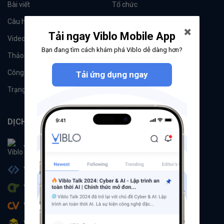
Bài viết
Tổ chức
Câu hỏi
Tags
Tải ngay Viblo Mobile App
Videos
Tác giả
Bạn đang tìm cách khám phá Viblo dễ dàng hơn?
Thảo luận
Đề xuất hệ thống
Công cụ
Machine Learning
Tải ứng dụng ngay
Trạng thái hệ thống
DỊCH VỤ
Viblo
Viblo Code
Viblo CTF
Viblo CV
Viblo Learning