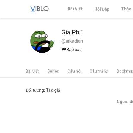
Bài Viết
Thảo 
Hỏi Đáp
Gia Phú
@arkadian
Báo cáo
Bài viết
Series
Câu hỏi
Câu trả lời
Bookma
Đối tượng:
Tác giả
Người dù