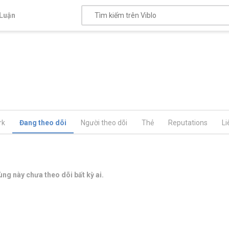
Luận
rk
Đang theo dõi
Người theo dõi
Thẻ
Reputations
Li
ng này chưa theo dõi bất kỳ ai.