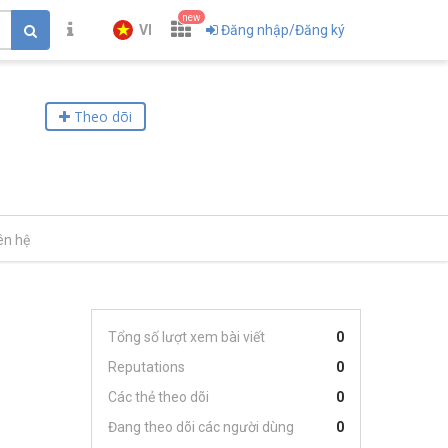
new
VI
Đăng nhập/Đăng ký
Theo dõi
ên hệ
Tổng số lượt xem bài viết
0
Reputations
0
Các thẻ theo dõi
0
Đang theo dõi các người dùng
0