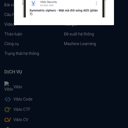
Bài viết
Tổ chức
Câu hỏi
Tags
Videos
Tác giả
Thảo luận
Đề xuất hệ thống
Công cụ
Machine Learning
Trạng thái hệ thống
DỊCH VỤ
Viblo
Viblo Code
Viblo CTF
Viblo CV