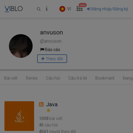
new
VI
Đăng nhập/Đăng ký
anvuson
@anvuson
Báo cáo
Theo dõi
Bài viết
Series
Câu hỏi
Câu trả lời
Bookmark
Đang 
Java
1008
bài viết
45
câu hỏi
4561
người theo dõi