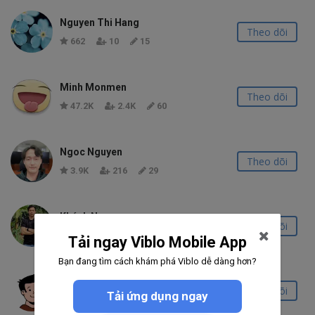
Nguyen Thi Hang
Theo dõi
662
10
15
Minh Monmen
Theo dõi
47.2K
2.4K
60
Ngoc Nguyen
Theo dõi
3.9K
216
29
Khánh Ney
Theo dõi
2.5K
127
7
Tải ngay Viblo Mobile App
Bạn đang tìm cách khám phá Viblo dễ dàng hơn?
Quân Huỳnh
Theo dõi
Tải ứng dụng ngay
36.8K
1.7K
148