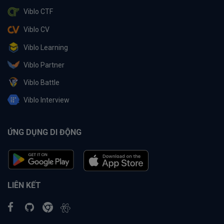
Viblo CTF
Viblo CV
Viblo Learning
Viblo Partner
Viblo Battle
Viblo Interview
ỨNG DỤNG DI ĐỘNG
LIÊN KẾT