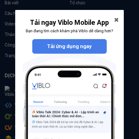
Bài viết
Tổ chức
Câu hỏi
Tags
Tải ngay Viblo Mobile App
Videos
Tác giả
Bạn đang tìm cách khám phá Viblo dễ dàng hơn?
Thảo luận
Đề xuất hệ thống
Công cụ
Machine Learning
Tải ứng dụng ngay
Trạng thái hệ thống
DỊCH VỤ
Viblo
Viblo Code
Viblo CTF
Viblo CV
Viblo Learning