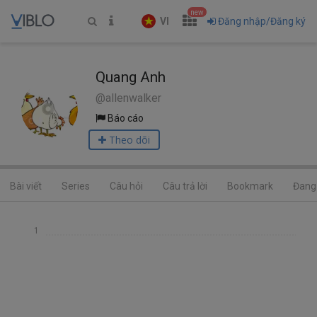
new
VI
Đăng nhập/Đăng ký
Quang Anh
@allenwalker
Báo cáo
Theo dõi
Bài viết
Series
Câu hỏi
Câu trả lời
Bookmark
Đang 
1