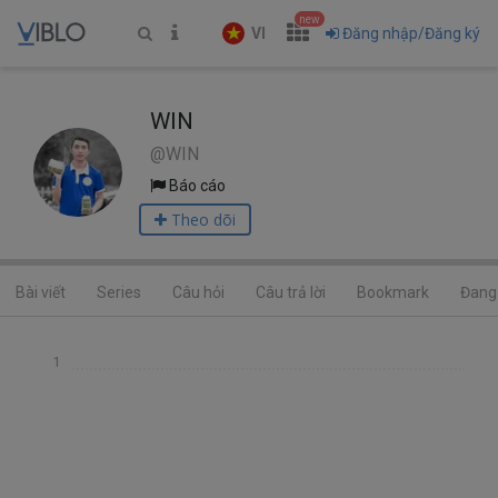
new
VI
Đăng nhập/Đăng ký
WIN
@WIN
Báo cáo
Theo dõi
Bài viết
Series
Câu hỏi
Câu trả lời
Bookmark
Đang 
1