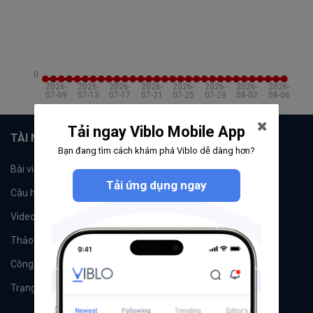
0
2026-
2026-
2026-
2026-
2026-
2026-
2026-
2026-
07-09
07-13
07-17
07-21
07-25
07-29
08-02
08-06
Tải ngay Viblo Mobile App
TÀI NGUYÊN
Bạn đang tìm cách khám phá Viblo dễ dàng hơn?
Bài viết
Tổ chức
Tải ứng dụng ngay
Câu hỏi
Tags
Videos
Tác giả
Thảo luận
Đề xuất hệ thống
Công cụ
Machine Learning
Trạng thái hệ thống