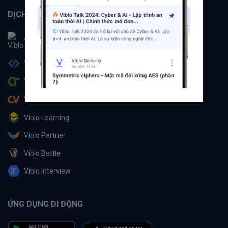
DỊCH VỤ
Viblo
Viblo Code
Viblo CTF
Viblo CV
Viblo Learning
Viblo Partner
Viblo Battle
Viblo Interview
ỨNG DỤNG DI ĐỘNG