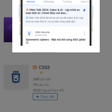
Theo dõi
Bootstrap
53
bài viết
7
câu hỏi
4220
người theo dõi
Theo dõi
CSS3
248
bài viết
19
câu hỏi
4242
người theo dõi
Theo dõi