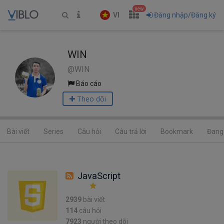
new
VI
Đăng nhập/Đăng ký
WIN
@WIN
Báo cáo
Theo dõi
Bài viết
Series
Câu hỏi
Câu trả lời
Bookmark
Đang 
JavaScript
2939
bài viết
114
câu hỏi
7923
người theo dõi