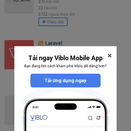
275
bài viết
22
câu hỏi
3722
người theo dõi
Theo dõi
Laravel
Tải ngay Viblo Mobile App
1397
bài viết
285
câu hỏi
Bạn đang tìm cách khám phá Viblo dễ dàng hơn?
2760
người theo dõi
Theo dõi
Tải ứng dụng ngay
HTML5
190
bài viết
5
câu hỏi
5100
người theo dõi