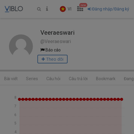
new
VI
Đăng nhập/Đăng ký
Veeraeswari
@Veeraeswari
Báo cáo
Theo dõi
Bài viết
Series
Câu hỏi
Câu trả lời
Bookmark
Đang 
8
7
6
5
4