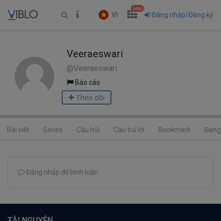
new
VI
Đăng nhập/Đăng ký
Veeraeswari
@Veeraeswari
Báo cáo
Theo dõi
Bài viết
Series
Câu hỏi
Câu trả lời
Bookmark
Đang 
Đăng nhập để bình luận
TÀI NGUYÊN