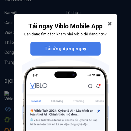
Bài viết
Tổ chức
Câu hỏi
Tags
Tải ngay Viblo Mobile App
Videos
Tác giả
Bạn đang tìm cách khám phá Viblo dễ dàng hơn?
Thảo luận
Đề xuất hệ thống
Tải ứng dụng ngay
Công cụ
Machine Learning
Trạng thái hệ thống
DỊCH VỤ
Viblo
Viblo Code
Viblo CTF
Viblo CV