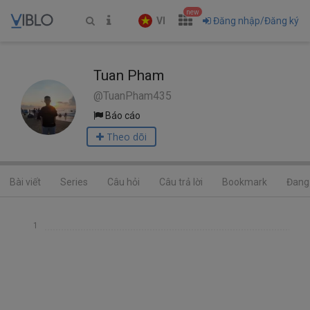
new
VI
Đăng nhập/Đăng ký
Tuan Pham
@TuanPham435
Báo cáo
Theo dõi
Bài viết
Series
Câu hỏi
Câu trả lời
Bookmark
Đang 
1