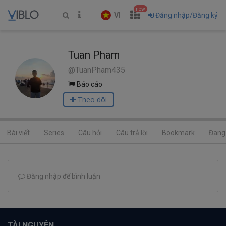
new
VI
Đăng nhập/Đăng ký
Tuan Pham
@TuanPham435
Báo cáo
Theo dõi
Bài viết
Series
Câu hỏi
Câu trả lời
Bookmark
Đang 
Đăng nhập để bình luận
TÀI NGUYÊN