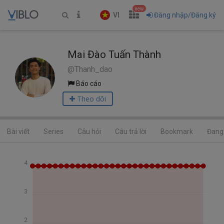
new
VI
Đăng nhập/Đăng ký
Mai Đào Tuấn Thành
@Thanh_dao
Báo cáo
Theo dõi
Bài viết
Series
Câu hỏi
Câu trả lời
Bookmark
Đang 
4
3
2