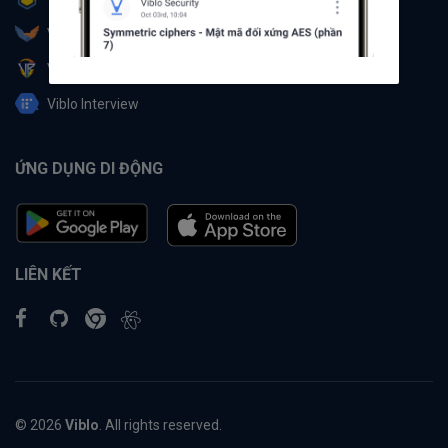
Viblo Partner
Viblo Battle
Viblo Interview
ỨNG DỤNG DI ĐỘNG
LIÊN KẾT
© 2026
Viblo
. All rights reserved.