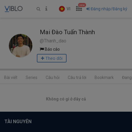
new
VI
Đăng nhập/Đăng ký
Mai Đào Tuấn Thành
@Thanh_dao
Báo cáo
Theo dõi
Bài viết
Series
Câu hỏi
Câu trả lời
Bookmark
Đang 
Không có gì ở đây cả
TÀI NGUYÊN