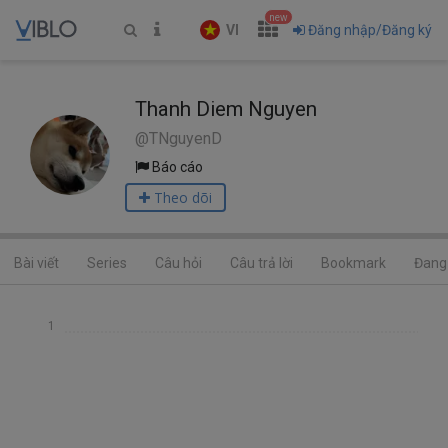
new
VI
Đăng nhập/Đăng ký
Thanh Diem Nguyen
@TNguyenD
Báo cáo
Theo dõi
Bài viết
Series
Câu hỏi
Câu trả lời
Bookmark
Đang 
1