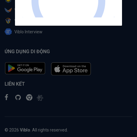
Viblo Partner
Viblo Battle
Viblo Interview
ỨNG DỤNG DI ĐỘNG
LIÊN KẾT
© 2026
Viblo
. All rights reserved.