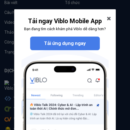
Bài viết
Tổ chức
Câu hỏi
Tags
Tải ngay Viblo Mobile App
Videos
Tác giả
Bạn đang tìm cách khám phá Viblo dễ dàng hơn?
Thảo luận
Đề xuất hệ thống
Công cụ
Machine Learning
Tải ứng dụng ngay
Trạng thái hệ thống
DỊCH VỤ
Viblo
Viblo Code
Viblo CTF
Viblo CV
Viblo Learning