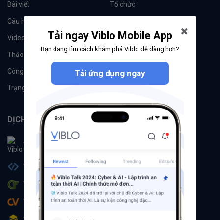
Bài viết
Tổ chức
Câu hỏi
Tags
Tải ngay Viblo Mobile App
Videos
Tác giả
Bạn đang tìm cách khám phá Viblo dễ dàng hơn?
Thảo luận
Đề xuất hệ thống
Công cụ
Machine Learning
Tải ứng dụng ngay
Trạng thái hệ thống
DỊCH VỤ
Viblo
Viblo Code
Viblo CTF
Viblo CV
Viblo Learning