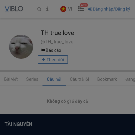
new
VI
Đăng nhập/Đăng ký
TH true love
@TH_true_love
Báo cáo
Theo dõi
Bài viết
Series
Câu hỏi
Câu trả lời
Bookmark
Đang
Không có gì ở đây cả
TÀI NGUYÊN