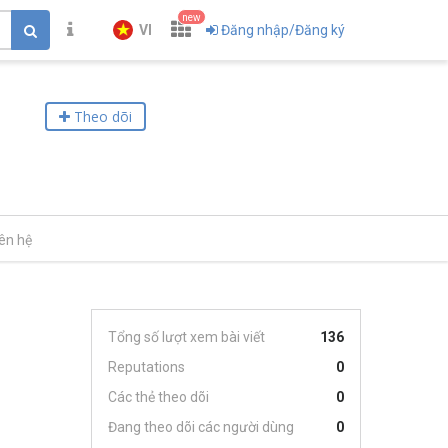
new
VI
Đăng nhập/Đăng ký
Theo dõi
iên hệ
Tổng số lượt xem bài viết
136
Reputations
0
Các thẻ theo dõi
0
Đang theo dõi các người dùng
0