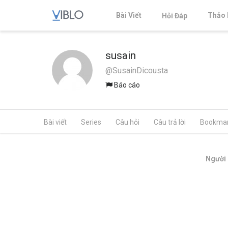
Bài Viết
Thảo 
Hỏi Đáp
susain
@SusainDicousta
Báo cáo
Bài viết
Series
Câu hỏi
Câu trả lời
Bookma
Người 