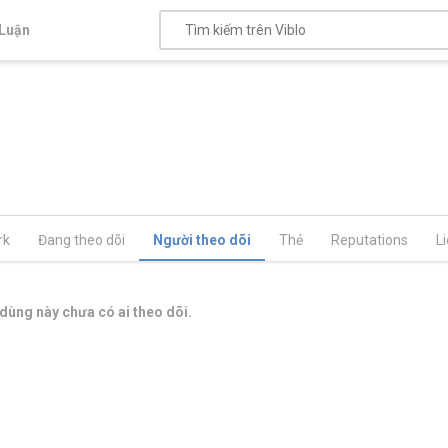
Luận
rk
Đang theo dõi
Người theo dõi
Thẻ
Reputations
L
dùng này chưa có ai theo dõi.