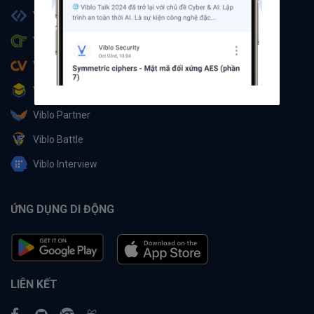
Viblo Code
Viblo CTF
Viblo CV
Viblo Learning
Viblo Partner
Viblo Battle
Viblo Interview
ỨNG DỤNG DI ĐỘNG
LIÊN KẾT