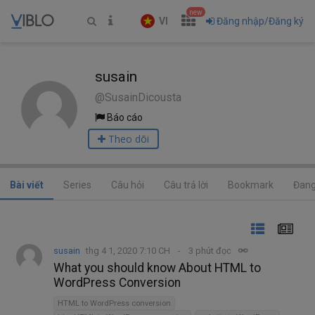
new
VI
Đăng nhập/Đăng ký
susain
@SusainDicousta
Báo cáo
Theo dõi
Bài viết
Series
Câu hỏi
Câu trả lời
Bookmark
Đang
susain
thg 4 1, 2020 7:10 CH
3 phút đọc
What you should know About HTML to
WordPress Conversion
HTML to WordPress conversion