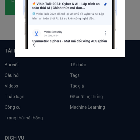
134
bài viết
15
câu hỏi
1732
người theo dõi
Theo dõi
TÀI NGUYÊN
Bài viết
Tổ chức
Câu hỏi
Tags
Videos
Tác giả
Thảo luận
Đề xuất hệ thống
Công cụ
Machine Learning
Trạng thái hệ thống
DỊCH VỤ