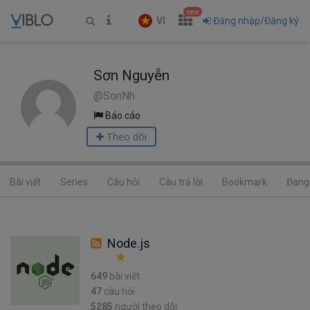
new
VI
Đăng nhập/Đăng ký
Sơn Nguyễn
@SonNh
Báo cáo
Theo dõi
Bài viết
Series
Câu hỏi
Câu trả lời
Bookmark
Đang 
Node.js
649
bài viết
47
câu hỏi
5285
người theo dõi