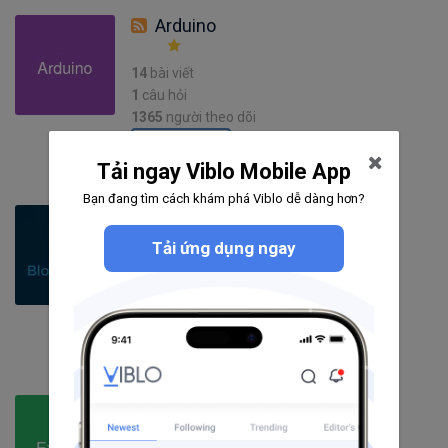
Arduino
14
bài viết
1
câu hỏi
1365
người theo dõi
Theo dõi
Tải ngay Viblo Mobile App
Bạn đang tìm cách khám phá Viblo dễ dàng hơn?
Blockchain
Tải ứng dụng ngay
424
bài viết
11
câu hỏi
4254
người theo dõi
Theo dõi
Express