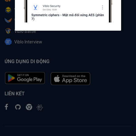
Viblo Learning
Viblo Partner
Viblo Battle
Viblo Interview
ỨNG DỤNG DI ĐỘNG
LIÊN KẾT