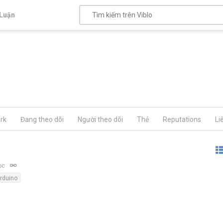
Luận
rk
Đang theo dõi
Người theo dõi
Thẻ
Reputations
Li
ọc
rduino