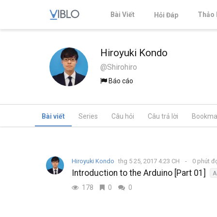
Bài Viết
Thảo 
Hỏi Đáp
Hiroyuki Kondo
@Shirohiro
Báo cáo
Bài viết
Series
Câu hỏi
Câu trả lời
Bookma
Hiroyuki Kondo
thg 5 25, 2017 4:23 CH
0 phút đ
Introduction to the Arduino [Part 01]
A
178
0
0