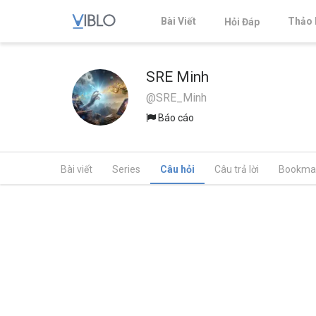
Bài Viết
Thảo 
Hỏi Đáp
SRE Minh
@SRE_Minh
Báo cáo
Bài viết
Series
Câu hỏi
Câu trả lời
Bookma