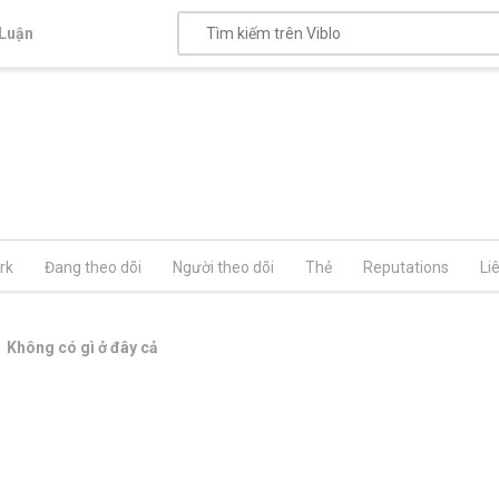
Luận
rk
Đang theo dõi
Người theo dõi
Thẻ
Reputations
Li
Không có gì ở đây cả