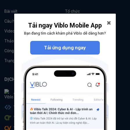
Bài viết
Tổ chức
Câu hỏi
Tags
Tải ngay Viblo Mobile App
Videos
Tác giả
Bạn đang tìm cách khám phá Viblo dễ dàng hơn?
Thảo luận
Đề xuất hệ thống
Tải ứng dụng ngay
Công cụ
Machine Learning
Trạng thái hệ thống
DỊCH VỤ
Viblo
Viblo Code
Viblo CTF
Viblo CV