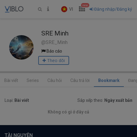
new
VI
Đăng nhập/Đăng ký
SRE Minh
@SRE_Minh
Báo cáo
Theo dõi
Bài viết
Series
Câu hỏi
Câu trả lời
Bookmark
Đang
Loại:
Bài viết
Sắp xếp theo:
Ngày xuất bản
Không có gì ở đây cả
TÀI NGUYÊN