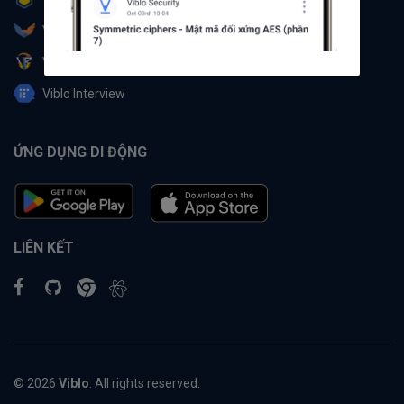
Viblo Partner
Viblo Battle
Viblo Interview
ỨNG DỤNG DI ĐỘNG
LIÊN KẾT
© 2026
Viblo
. All rights reserved.