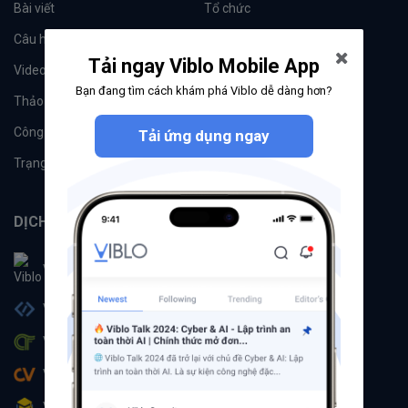
Bài viết
Tổ chức
Câu hỏi
Tags
Tải ngay Viblo Mobile App
Videos
Tác giả
Bạn đang tìm cách khám phá Viblo dễ dàng hơn?
Thảo luận
Đề xuất hệ thống
Công cụ
Machine Learning
Tải ứng dụng ngay
Trạng thái hệ thống
DỊCH VỤ
Viblo
Viblo Code
Viblo CTF
Viblo CV
Viblo Learning