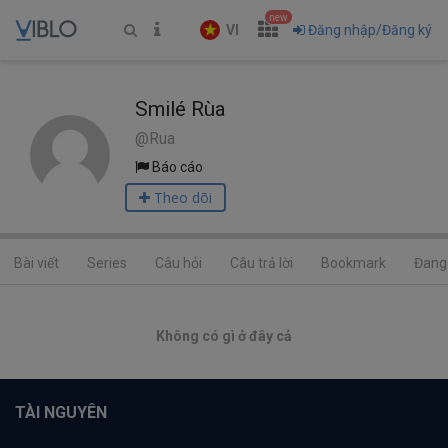
new
VI
Đăng nhập/Đăng ký
Smilé Rùa
@Rua
Báo cáo
Theo dõi
Bài viết
Series
Câu hỏi
Câu trả lời
Bookmark
Đang 
Không có gì ở đây cả
TÀI NGUYÊN