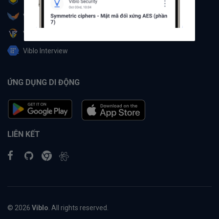
Viblo Partner
Viblo Battle
Viblo Interview
ỨNG DỤNG DI ĐỘNG
LIÊN KẾT
© 2026
Viblo
. All rights reserved.