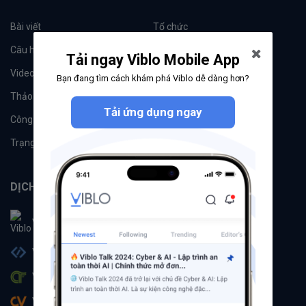
Bài viết
Tổ chức
Câu hỏi
Tags
Tải ngay Viblo Mobile App
Videos
Tác giả
Bạn đang tìm cách khám phá Viblo dễ dàng hơn?
Thảo luận
Đề xuất hệ thống
Tải ứng dụng ngay
Công cụ
Machine Learning
Trạng thái hệ thống
DỊCH VỤ
Viblo
Viblo Code
Viblo CTF
Viblo CV