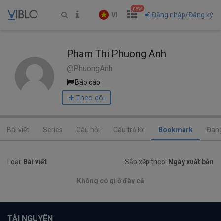
new
VI
Đăng nhập/Đăng ký
Pham Thi Phuong Anh
@PhuongAnh
Báo cáo
Theo dõi
Bài viết
Series
Câu hỏi
Câu trả lời
Bookmark
Đang
Loại:
Bài viết
Sắp xếp theo:
Ngày xuất bản
Không có gì ở đây cả
TÀI NGUYÊN