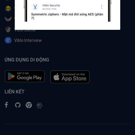
Viblo Learning
Viblo Partner
Viblo Battle
Viblo Interview
ỨNG DỤNG DI ĐỘNG
LIÊN KẾT