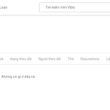
Luận
rk
Đang theo dõi
Người theo dõi
Thẻ
Reputations
Li
Không có gì ở đây cả