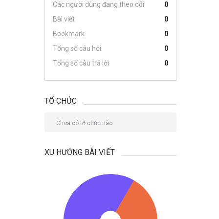
Các người dùng đang theo dõi
0
Bài viết
0
Bookmark
0
Tổng số câu hỏi
0
Tổng số câu trả lời
0
TỔ CHỨC
Chưa có tổ chức nào.
XU HƯỚNG BÀI VIẾT