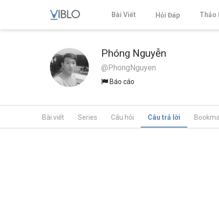
Bài Viết
Thảo 
Hỏi Đáp
Phóng Nguyễn
@PhongNguyen
Báo cáo
Bài viết
Series
Câu hỏi
Câu trả lời
Bookma