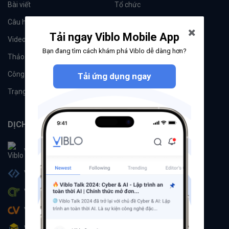
Bài viết
Tổ chức
Câu hỏi
Tags
Tải ngay Viblo Mobile App
Videos
Tác giả
Bạn đang tìm cách khám phá Viblo dễ dàng hơn?
Thảo luận
Đề xuất hệ thống
Công cụ
Machine Learning
Tải ứng dụng ngay
Trạng thái hệ thống
DỊCH VỤ
Viblo
Viblo Code
Viblo CTF
Viblo CV
Viblo Learning