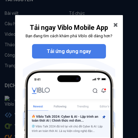
Bài viết
Tổ chức
Câu hỏi
Tags
Tải ngay Viblo Mobile App
Videos
Tác giả
Bạn đang tìm cách khám phá Viblo dễ dàng hơn?
Thảo luận
Đề xuất hệ thống
Tải ứng dụng ngay
Công cụ
Machine Learning
Trạng thái hệ thống
DỊCH VỤ
Viblo
Viblo Code
Viblo CTF
Viblo CV