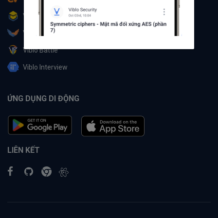
Viblo Learning
Viblo Partner
Viblo Battle
Viblo Interview
ỨNG DỤNG DI ĐỘNG
LIÊN KẾT