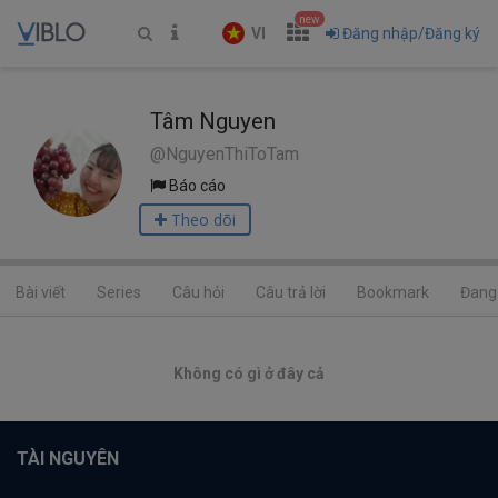
new
VI
Đăng nhập/Đăng ký
Tâm Nguyen
@NguyenThiToTam
Báo cáo
Theo dõi
Bài viết
Series
Câu hỏi
Câu trả lời
Bookmark
Đang 
Không có gì ở đây cả
TÀI NGUYÊN