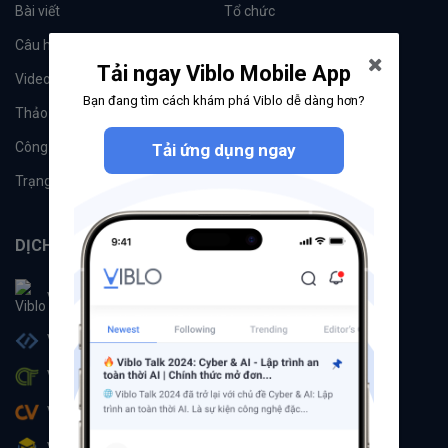
Bài viết
Tổ chức
Câu hỏi
Tags
Tải ngay Viblo Mobile App
Videos
Tác giả
Bạn đang tìm cách khám phá Viblo dễ dàng hơn?
Thảo luận
Đề xuất hệ thống
Công cụ
Machine Learning
Tải ứng dụng ngay
Trạng thái hệ thống
DỊCH VỤ
Viblo
Viblo Code
Viblo CTF
Viblo CV