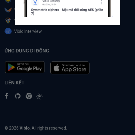
Viblo Partner
Viblo Battle
Viblo Interview
ỨNG DỤNG DI ĐỘNG
LIÊN KẾT
© 2026
Viblo
. All rights reserved.