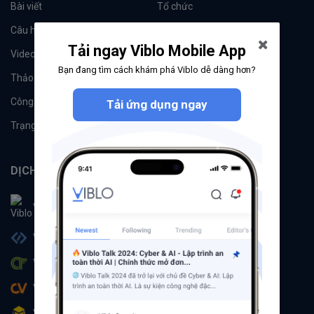
Bài viết
Tổ chức
Câu hỏi
Tags
Tải ngay Viblo Mobile App
Videos
Tác giả
Bạn đang tìm cách khám phá Viblo dễ dàng hơn?
Thảo luận
Đề xuất hệ thống
Công cụ
Machine Learning
Tải ứng dụng ngay
Trạng thái hệ thống
DỊCH VỤ
Viblo
Viblo Code
Viblo CTF
Viblo CV
Viblo Learning