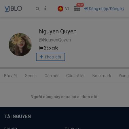
new
VI
Đăng nhập/Đăng ký
Nguyen Quyen
@NguyenQuyen
Báo cáo
Theo dõi
Bài viết
Series
Câu hỏi
Câu trả lời
Bookmark
Đang 
Người dùng này chưa có ai theo dõi.
TÀI NGUYÊN