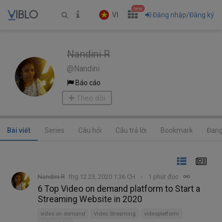
new
VI
Đăng nhập/Đăng ký
Nandini R
@Nandini
Báo cáo
Theo dõi
Bài viết
Series
Câu hỏi
Câu trả lời
Bookmark
Đang
Nandini R
thg 12 23, 2020 1:36 CH
1 phút đọc
6 Top Video on demand platform to Start a
Streaming Website in 2020
video on demand
Video Streaming
videoplatform