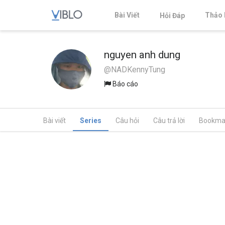
Bài Viết
Thảo 
Hỏi Đáp
nguyen anh dung
@NADKennyTung
Báo cáo
Bài viết
Series
Câu hỏi
Câu trả lời
Bookma