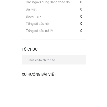
Các người dùng đang theo dõi
0
Bài viết
0
Bookmark
0
Tổng số câu hỏi
0
Tổng số câu trả lời
0
TỔ CHỨC
Chưa có tổ chức nào.
XU HƯỚNG BÀI VIẾT