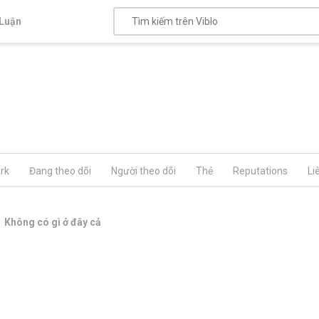
Luận
rk
Đang theo dõi
Người theo dõi
Thẻ
Reputations
Li
Không có gì ở đây cả