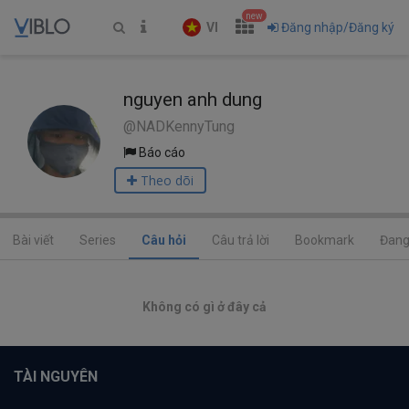
new
VI
Đăng nhập/Đăng ký
nguyen anh dung
@NADKennyTung
Báo cáo
Theo dõi
Bài viết
Series
Câu hỏi
Câu trả lời
Bookmark
Đang
Không có gì ở đây cả
TÀI NGUYÊN