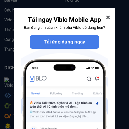
Bài viết
Tổ chức
Câu hỏi
Tags
Tải ngay Viblo Mobile App
Videos
Tác giả
Bạn đang tìm cách khám phá Viblo dễ dàng hơn?
Thảo luận
Đề xuất hệ thống
Công cụ
Machine Learning
Tải ứng dụng ngay
Trạng thái hệ thống
DỊCH VỤ
Viblo
Viblo Code
Viblo CTF
Viblo CV
Viblo Learning