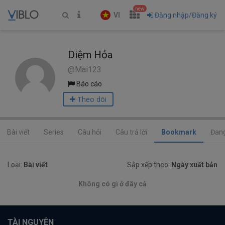
new
VI
Đăng nhập/Đăng ký
Diệm Hỏa
@Mai123
Báo cáo
Theo dõi
Bài viết
Series
Câu hỏi
Câu trả lời
Bookmark
Đang
Loại:
Bài viết
Sắp xếp theo:
Ngày xuất bản
Không có gì ở đây cả
TÀI NGUYÊN