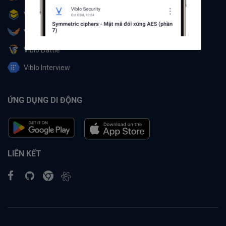
Viblo Learning
Viblo Partner
Viblo Battle
Viblo Interview
ỨNG DỤNG DI ĐỘNG
LIÊN KẾT