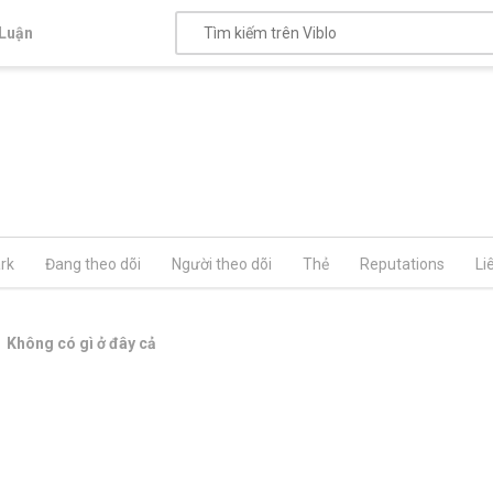
Luận
rk
Đang theo dõi
Người theo dõi
Thẻ
Reputations
Li
Không có gì ở đây cả