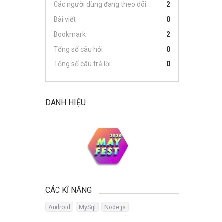
Các người dùng đang theo dõi
2
Bài viết
0
Bookmark
2
Tổng số câu hỏi
0
Tổng số câu trả lời
0
DANH HIỆU
CÁC KĨ NĂNG
Android
MySql
Node.js