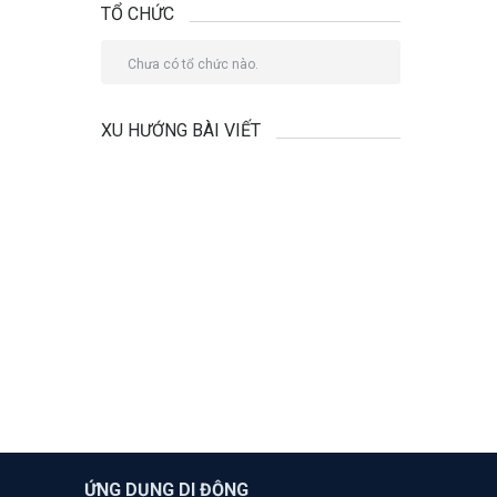
TỔ CHỨC
Chưa có tổ chức nào.
XU HƯỚNG BÀI VIẾT
ỨNG DỤNG DI ĐỘNG