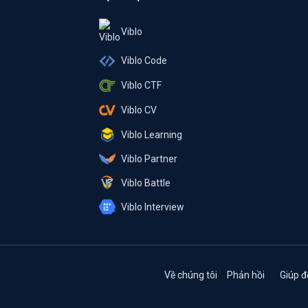
Viblo
Viblo Code
Viblo CTF
Viblo CV
Viblo Learning
Viblo Partner
Viblo Battle
Viblo Interview
Về chúng tôi
Phản hồi
Giúp đ