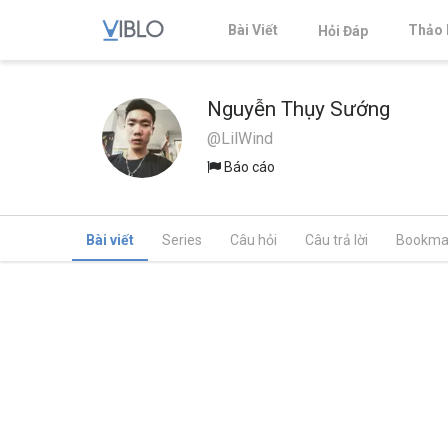
Bài Viết
Thảo 
Hỏi Đáp
Nguyễn Thụy Sướng
@LilWind
Báo cáo
Bài viết
Series
Câu hỏi
Câu trả lời
Bookma